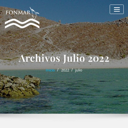
Saltar
al
contenido
Archivos Julio 2022
Inicio
2022
julio