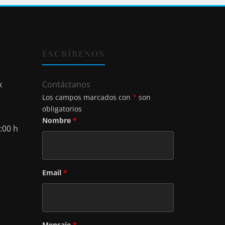
ESCRÍBENOS
x
Contáctanos
Los campos marcados con
*
son
obligatorios
Nombre
*
:00 h
Email
*
Mensaje
*