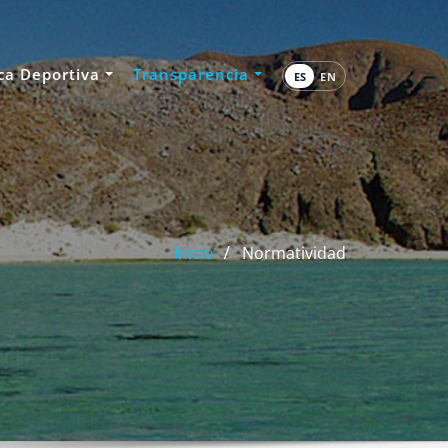
ca Deportiva
Transparencia
ES
EN
Inicio
Normatividad