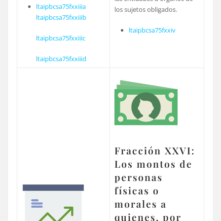
ltaipbcsa75fxxiiia
los sujetos obligados.
ltaipbcsa75fxxiiib
ltaipbcsa75fxxiv
ltaipbcsa75fxxiiic
ltaipbcsa75fxxiiid
Fracción XXVI:
Los montos de
personas
físicas o
morales a
quienes, por