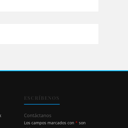
ESCRÍBENOS
x
Contáctanos
Los campos marcados con
*
son