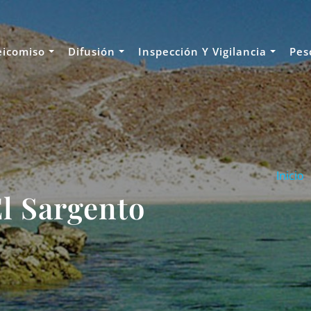
eicomiso
Difusión
Inspección Y Vigilancia
Pes
Inicio
l Sargento