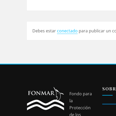
Debes estar
conectado
para publicar un c
SOBR
Fondo para
la
Protección
de los