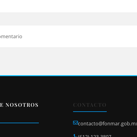
omentario
E NOSOTROS
CONTACTO
contacto@fonmar.gob.m
(612) 123-3807