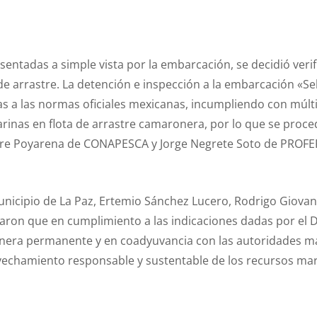
sentadas a simple vista por la embarcación, se decidió veri
e arrastre. La detención e inspección a la embarcación «Se
tas a las normas oficiales mexicanas, incumpliendo con múl
arinas en flota de arrastre camaronera, por lo que se proce
vestre Poyarena de CONAPESCA y Jorge Negrete Soto de PROFE
unicipio de La Paz, Ertemio Sánchez Lucero, Rodrigo Giov
aron que en cumplimiento a las indicaciones dadas por el 
anera permanente y en coadyuvancia con las autoridades ma
vechamiento responsable y sustentable de los recursos mar