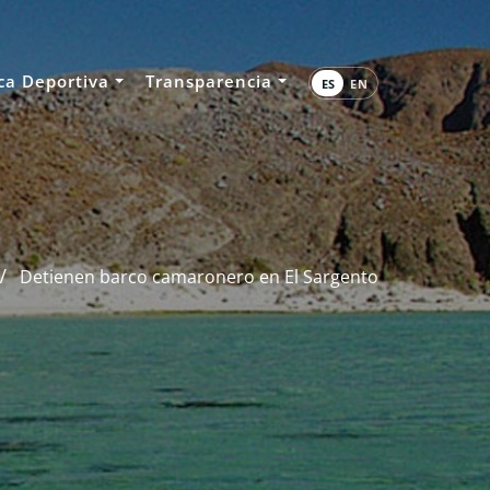
ca Deportiva
Transparencia
ES
EN
Detienen barco camaronero en El Sargento