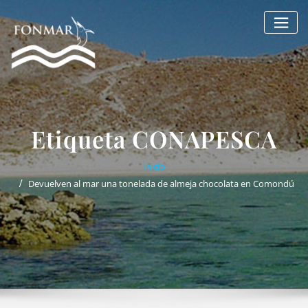
Saltar
al
contenido
Etiqueta CONAPESCA
Inicio
Devuelven al mar una tonelada de almeja chocolata en Comondú