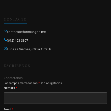
CONTACTO
contacto@fonmar.gob.mx
(612) 123-3807
Lunes a Viernes, 8:00 a 15:00 h
ESCRÍBENOS
Contáctanos
Los campos marcados con
*
son obligatorios
Nombre
*
Email
*