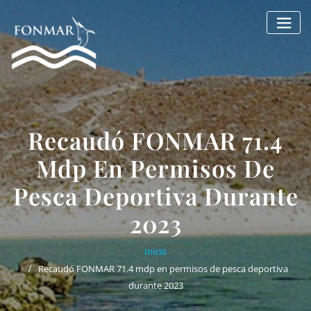
Saltar
al
contenido
Recaudó FONMAR 71.4
Mdp En Permisos De
Pesca Deportiva Durante
2023
Inicio
Recaudó FONMAR 71.4 mdp en permisos de pesca deportiva
durante 2023