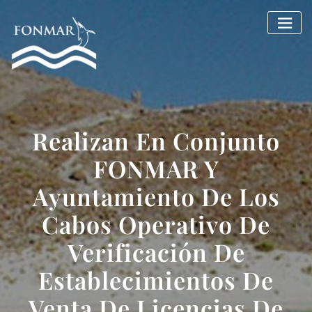
Saltar
al
contenido
Realizan En Conjunto
FONMAR Y
Ayuntamiento De Los
Cabos Operativo De
Verificación De
Establecimientos De
Venta De Licencias De