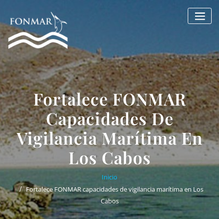
Saltar
al
contenido
Fortalece FONMAR
Capacidades De
Vigilancia Marítima En
Los Cabos
Inicio
Fortalece FONMAR capacidades de vigilancia marítima en Los
Cabos