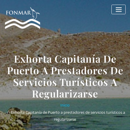
Saltar
al
contenido
Exhorta Capitanía De
Puerto A Prestadores De
Servicios Turísticos A
Regularizarse
Inicio
Exhorta Capitanía de Puerto a prestadores de servicios turísticos a
regularizarse