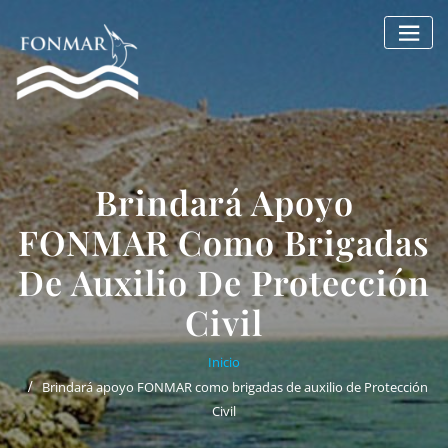
Saltar
al
contenido
Brindará Apoyo
FONMAR Como Brigadas
De Auxilio De Protección
Civil
Inicio
Brindará apoyo FONMAR como brigadas de auxilio de Protección
Civil