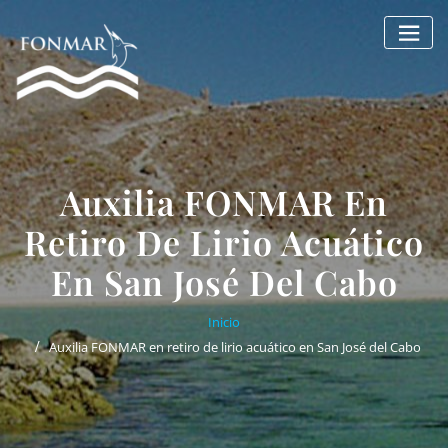
Saltar
al
contenido
Auxilia FONMAR En
Retiro De Lirio Acuático
En San José Del Cabo
Inicio
Auxilia FONMAR en retiro de lirio acuático en San José del Cabo