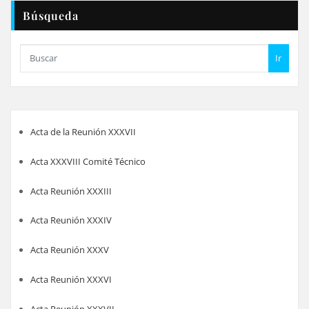
entradas
Búsqueda
Ir
Acta de la Reunión XXXVII
Acta XXXVIII Comité Técnico
Acta Reunión XXXIII
Acta Reunión XXXIV
Acta Reunión XXXV
Acta Reunión XXXVI
Acta Reunión XXXVII