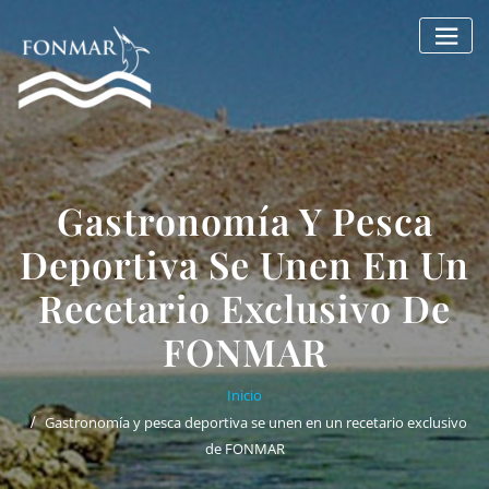
Saltar
al
contenido
Gastronomía Y Pesca
Deportiva Se Unen En Un
Recetario Exclusivo De
FONMAR
Inicio
Gastronomía y pesca deportiva se unen en un recetario exclusivo
de FONMAR