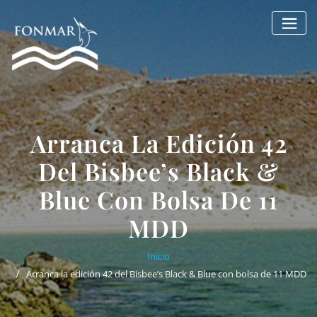
Saltar
al
contenido
Arranca La Edición 42
Del Bisbee’s Black &
Blue Con Bolsa De 11
MDD
Inicio
Arranca la edición 42 del Bisbee’s Black & Blue con bolsa de 11 MDD