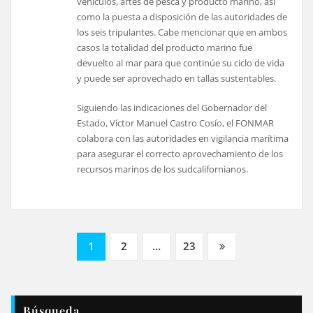
vehículos, artes de pesca y producto marino, así
como la puesta a disposición de las autoridades de
los seis tripulantes. Cabe mencionar que en ambos
casos la totalidad del producto marino fue
devuelto al mar para que continúe su ciclo de vida
y puede ser aprovechado en tallas sustentables.
Siguiendo las indicaciones del Gobernador del
Estado, Víctor Manuel Castro Cosío, el FONMAR
colabora con las autoridades en vigilancia marítima
para asegurar el correcto aprovechamiento de los
recursos marinos de los sudcalifornianos.
Paginación
1
2
…
23
de
entradas
Búsqueda